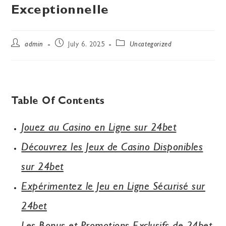
Exceptionnelle
admin
July 6, 2025
Uncategorized
Table Of Contents
Jouez au Casino en Ligne sur 24bet
Découvrez les Jeux de Casino Disponibles
sur 24bet
Expérimentez le Jeu en Ligne Sécurisé sur
24bet