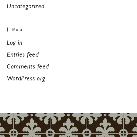
Uncategorized
Meta
Log in
Entries feed
Comments feed
WordPress.org