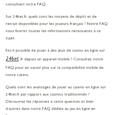
consultant notre FAQ.
Sur 24bet.fr, quels sont les moyens de dépôt et de
retrait disponibles pour les joueurs français ? Notre FAQ
vous fournit toutes les informations nécessaires à ce
sujet.
Est-il possible de jouer à des jeux de casino en ligne sur
24bet
.fr depuis un appareil mobile ? Consultez notre
FAQ pour en savoir plus sur la compatibilité mobile de
notre casino.
Quels sont les avantages de jouer au casino en ligne sur
24bet.fr par rapport aux casinos traditionnels ?
Découvrez les réponses à cette question et bien
d’autres dans notre FAQ dédiée au jeu en ligne en