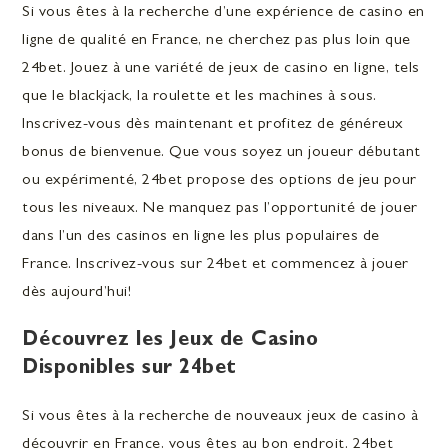
Si vous êtes à la recherche d’une expérience de casino en
ligne de qualité en France, ne cherchez pas plus loin que
24bet. Jouez à une variété de jeux de casino en ligne, tels
que le blackjack, la roulette et les machines à sous.
Inscrivez-vous dès maintenant et profitez de généreux
bonus de bienvenue. Que vous soyez un joueur débutant
ou expérimenté, 24bet propose des options de jeu pour
tous les niveaux. Ne manquez pas l’opportunité de jouer
dans l’un des casinos en ligne les plus populaires de
France. Inscrivez-vous sur 24bet et commencez à jouer
dès aujourd’hui!
Découvrez les Jeux de Casino
Disponibles sur 24bet
Si vous êtes à la recherche de nouveaux jeux de casino à
découvrir en France, vous êtes au bon endroit. 24bet