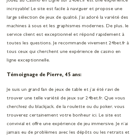
Jouez au Casino en Ligne sur 24bet.fr est une expérience
incroyable! Le site est facile à naviguer et propose une
large sélection de jeux de qualité. J’ai adoré la variété des
machines à sous et les graphismes modernes. De plus, le
service client est exceptionnel et répond rapidement à
toutes les questions. Je recommande vivement 24bet.fr à
tous ceux qui cherchent une expérience de casino en
ligne exceptionnelle.
Témoignage de Pierre, 45 ans:
Je suis un grand fan de jeux de table et j’ai été ravi de
trouver une telle variété de jeux sur 24bet.fr. Que vous
cherchiez du blackjack, de la roulette ou du poker, vous
trouverez certainement votre bonheur ici. Le site est
convivial et offre une expérience de jeu immersive. Je n’ai
jamais eu de problèmes avec les dépôts ou les retraits et