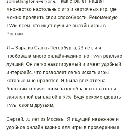
something for everyone. I, как стратег, нашел
множество настольных игр и карточных игр, где
можно проявить свои способности. Рекомендую
1Win всем, кто ищет лучшие онлайн-игры в
России.
Я – Зара из Санкт-Петербурга, 25 лет, и я
пробовала много онлайн-казино, но 1Win реально
лучший. Он легко навигируемый и имеет удобный
интерфейс, что позволяет легко искать игры,
которые мне нравятся. Я была впечатлена
большим количеством разнообразных слотов и
заявленной выплатой в 97%. Буду рекомендовать
1Win своим друзьям.
Сергей, 35 лет из Москвы. Я ищущий надежное и
удобное онлайн-казино для игры в проверенные