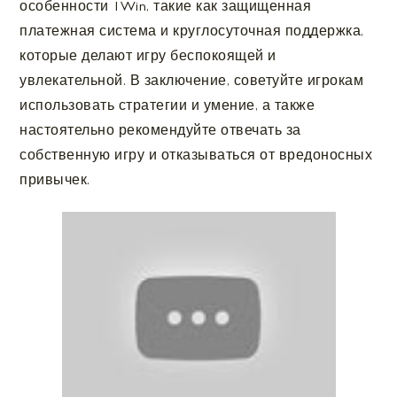
особенности 1Win, такие как защищенная
платежная система и круглосуточная поддержка,
которые делают игру беспокоящей и
увлекательной. В заключение, советуйте игрокам
использовать стратегии и умение, а также
настоятельно рекомендуйте отвечать за
собственную игру и отказываться от вредоносных
привычек.