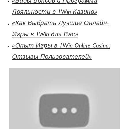
«Виды Бонсов и Программа
Лояльности в 1Win Казино»
«Как Выбрать Лучшие Онлайн-
Игры в 1Win для Вас»
«Опыт Игры в 1Win Online Casino:
Отзывы Пользователей»